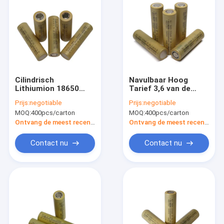
Cilindrisch
Navulbaar Hoog
Lithiumion 18650
Tarief 3,6 van de
Batterij 3,6 navulbare
Toorts Licht Batterij
Prijs:
negotiable
Prijs:
negotiable
de batterijfcc van v
de Batterijpak van V
MOQ:
400pcs/carton
MOQ:
400pcs/carton
2000mah
2000mah voor
Elektrische
Ontvang de meest recente Prijs
Ontvang de meest recente Prijs
gereedschappen
Contact nu
Contact nu
Huis
Producten
Ongeveer ons