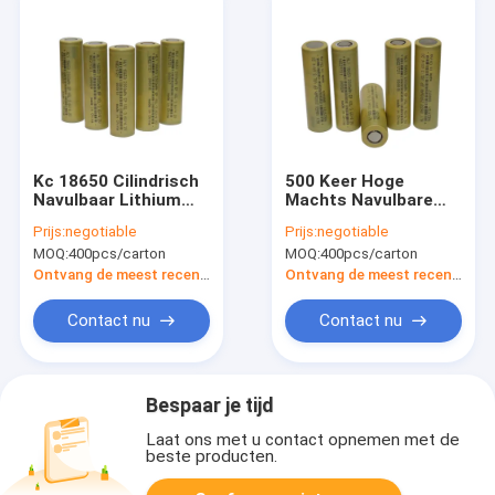
Kc 18650 Cilindrisch
500 Keer Hoge
Navulbaar Lithium
Machts Navulbare
Ion Battery High
2000mah 18650
Prijs:
negotiable
Prijs:
negotiable
Energy Density 3.6V
Batterijcellen voor de
MOQ:
400pcs/carton
MOQ:
400pcs/carton
2000mAh
Elektronika Van de
consument
Ontvang de meest recente Prijs
Ontvang de meest recente Prijs
Contact nu
Contact nu
Bespaar je tijd
Laat ons met u contact opnemen met de
beste producten.