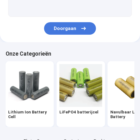
Cilindrische Batterijcellen
18650 lithium ionenbatterij
Doorgaan
de Batterij van 2000mah 18650
de Batterij van 2200mah 18650
Onze Categorieën
de Batterij van 2500mah 18650
de Batterij van 2600mah 18650
26650 4000mah-Batterij
26650 Batterij 5000mah
Lithium Ion Battery
LiFePO4 batterijcel
Navulbaar Li I
LMFP-Batterij
Cell
Battery
Het Pak van de batterijmacht