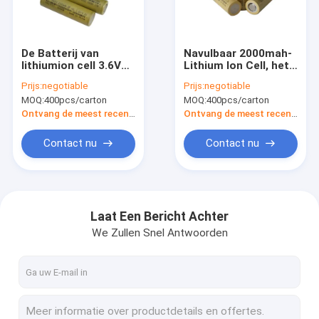
Fabrieksreis
Kwaliteitscontrole
De Batterij van
Navulbaar 2000mah-
lithiumion cell 3.6V
Lithium Ion Cell, het
Contacteer ons
18650 2000mah voor
Lithiumbatterij van
Prijs:
negotiable
Prijs:
negotiable
Elektrische Riksja
3.6V 18650
MOQ:
400pcs/carton
MOQ:
400pcs/carton
Nieuws
Ontvang de meest recente Prijs
Ontvang de meest recente Prijs
Gevallen
Contact nu
Contact nu
Lithium Ion Battery Cell
Laat Een Bericht Achter
We Zullen Snel Antwoorden
LiFePO4 batterijcel
Navulbaar Li Ion Battery
Navulbare Zonnebatterij