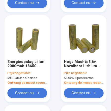
Contact nu
Contact nu
Energieopslag Li Ion
Hoge Machts3.6v
2000mah 18650
Navulbaar Lithium
Batterij Navulbaar kc
Ion Battery 2000mAh
Prijs:
negotiable
Prijs:
negotiable
Ce BIB
18650
MOQ:
400pcs/carton
MOQ:
400pcs/carton
Ontvang de meest recente Prijs
Ontvang de meest recente Prijs
Contact nu
Contact nu