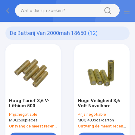
De Batterij Van 2000mah 18650
(12)
Hoog Tarief 3,6 V-
Hoge Veiligheid 3,6
Lithium 500
Volt Navulbare
Cycli2000mah 18650
2000mah 18650
Prijs:
negotiable
Prijs:
negotiable
Batterijcel voor
Batterij voor
MOQ:
500pieces
MOQ:
400pcs/carton
Elektrische
Elektrische Autoped
gereedschappen
Ontvang de meest recente Prijs
Ontvang de meest recente Prijs