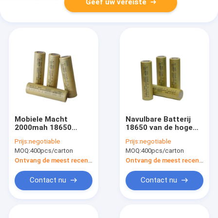
Geef uw vereiste
Mobiele Macht
Navulbare Batterij
2000mah 18650
18650 van de hoge
Batterij Navulbare
Energiedichtheid 3.6V
Prijs:
negotiable
Prijs:
negotiable
UN38.3 voor Helder
2000mah euro de
MOQ:
400pcs/carton
MOQ:
400pcs/carton
Flitslicht
Batterij van het
Autopedlithium
Ontvang de meest recente Prijs
Ontvang de meest recente Prijs
Contact nu
Contact nu