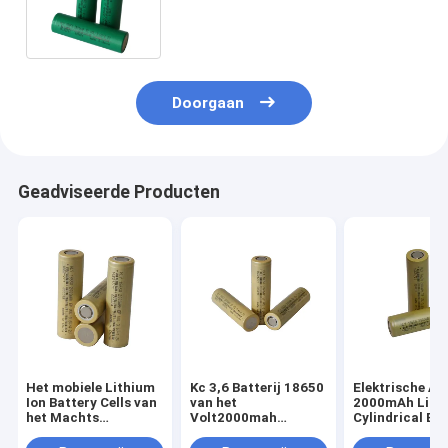
Li Ion Pack 3.6V 2500mah van de
Energieopslag
Doorgaan
Geadviseerde Producten
Het mobiele Lithium
Kc 3,6 Batterij 18650
Elektrische A
Ion Battery Cells van
van het
2000mAh Li Io
het Machts
Volt2000mah
Cylindrical Ba
Cilindrische Heldere
Lithium Hoge
Cells 3.6V 186
Flitslicht 18650
Afvoerkanaalbatterij