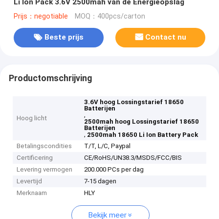
Li Ion Pack 3.6V 2500mah van de Energieopslag
Prijs：negotiable
MOQ：400pcs/carton
Beste prijs
Contact nu
Productomschrijving
3.6V hoog Lossingstarief 18650
Batterijen
,
Hoog licht
2500mah hoog Lossingstarief 18650
Batterijen
,
2500mah 18650 Li Ion Battery Pack
Betalingscondities
T/T, L/C, Paypal
Certificering
CE/RoHS/UN38.3/MSDS/FCC/BIS
Levering vermogen
200.000 PCs per dag
Levertijd
7-15 dagen
Merknaam
HLY
Bekijk meer