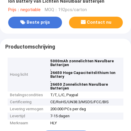
Ion Battery van Lichten Navulbaar Batterijen
Prijs：negotiable
MOQ：192pcs/carton
Beste prijs
Contact nu
Productomschrijving
5000mAh zonnelichten Navulbare
Batterijen
,
26650 Hoge Capaciteitslithium Ion
Hoog licht
Battery
,
26650 Zonnelichten Navulbare
Batterijen
Betalingscondities
T/T, L/C, Paypal
Certificering
CE/RoHS/UN38.3/MSDS/FCC/BIS
Levering vermogen
200.000 PCs per dag
Levertijd
7-15 dagen
Merknaam
HLY