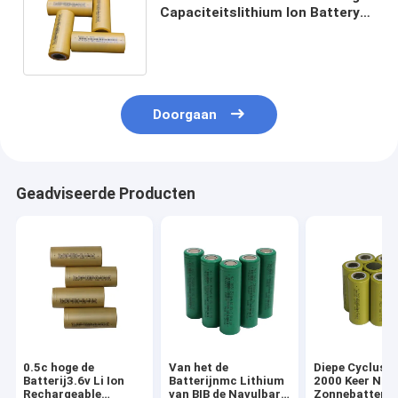
Capaciteitslithium Ion Battery
van Lichten Navulbaar
Batterijen
Doorgaan
Geadviseerde Producten
0.5c hoge de
Van het de
Diepe Cyclus 
Batterij3.6v Li Ion
Batterijnmc Lithium
2000 Keer Nav
Rechargeable
van BIB de Navulbare
Zonnebatterij