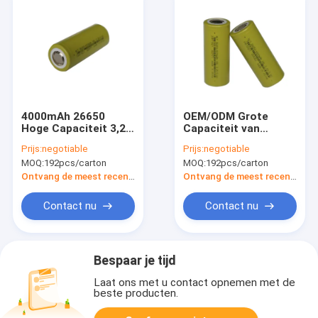
4000mAh 26650
OEM/ODM Grote
Hoge Capaciteit 3,2
Capaciteit van
Volt Navulbare
Lithiumncm de
Prijs:
negotiable
Prijs:
negotiable
Batterij voor
Cilindrische
MOQ:
192pcs/carton
MOQ:
192pcs/carton
Zonnelichten
Batterijcellen
4000mAh 3.6v
Ontvang de meest recente Prijs
Ontvang de meest recente Prijs
Contact nu
Contact nu
Bespaar je tijd
Laat ons met u contact opnemen met de
beste producten.