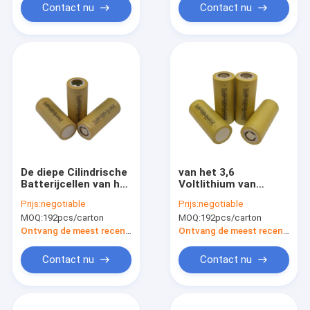
Contact nu
Contact nu
De diepe Cilindrische
van het 3,6
Batterijcellen van het
Voltlithium van
Cyclusnmc Lithium
5000mAh 26650 het
Prijs:
negotiable
Prijs:
negotiable
1500 Keer 26650
Comité van Ion
MOQ:
192pcs/carton
MOQ:
192pcs/carton
Hoog Rate Power
Rechargeable
Battery For Solar
Ontvang de meest recente Prijs
Ontvang de meest recente Prijs
Contact nu
Contact nu