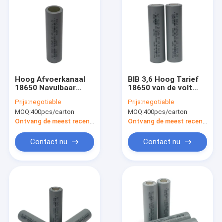
Hoog Afvoerkanaal
BIB 3,6 Hoog Tarief
18650 Navulbaar
18650 van de volt
Batterijlithium Ion
navulbaar batterij
Prijs:
negotiable
Prijs:
negotiable
Battery 2600mah van
2600mAh Celbatterij
MOQ:
400pcs/carton
MOQ:
400pcs/carton
Ce 3.6V
Ontvang de meest recente Prijs
Ontvang de meest recente Prijs
Contact nu
Contact nu
Huis
Producten
Ongeveer ons