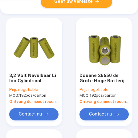
Geef uw vereiste
3,2 Volt Navulbaar Li
Douane 26650 de
Ion Cylindrical
Grote Hoge Batterij
Battery Cells 2000
van het
Prijs:
negotiable
Prijs:
negotiable
Keer 26650
Capaciteitslithium -
MOQ:
192pcs/carton
MOQ:
192pcs/carton
de Batterij UN38.3
van het
Ontvang de meest recente Prijs
Ontvang de meest recente Prijs
dichtheidslithium
Contact nu
Contact nu