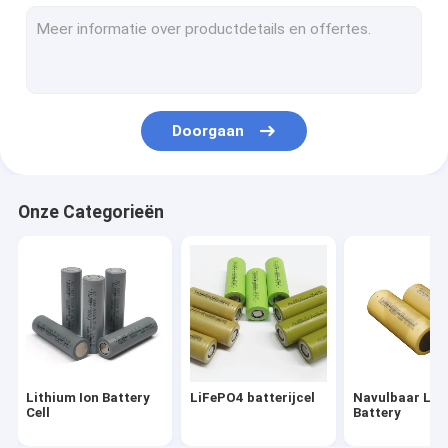
Cilindrische Batterijcellen
18650 lithium ionenbatterij
de Batterij van 2000mah 18650
Doorgaan
de Batterij van 2200mah 18650
de Batterij van 2500mah 18650
Onze Categorieën
de Batterij van 2600mah 18650
26650 4000mah-Batterij
26650 Batterij 5000mah
LMFP-Batterij
Lithium Ion Battery
LiFePO4 batterijcel
Navulbaar Li I
Het Pak van de batterijmacht
Cell
Battery