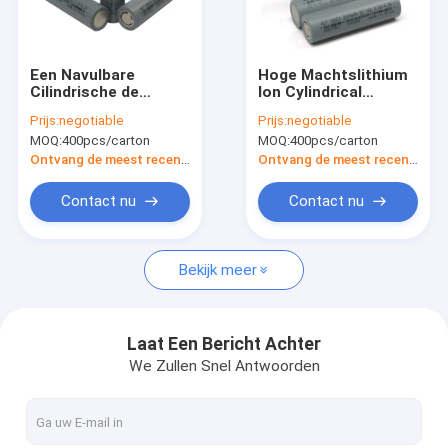
Fabrieksreis
Kwaliteitscontrole
Een Navulbare
Hoge Machtslithium
Cilindrische de
Ion Cylindrical
Contacteer ons
Batterijcellen2600mah
Battery Cells 18650
Prijs:
negotiable
Prijs:
negotiable
18650 Batterij van
FCC voor New
MOQ:
400pcs/carton
MOQ:
400pcs/carton
het Rang3.6v Lithium
Energy-Opslag
Nieuws
Ontvang de meest recente Prijs
Ontvang de meest recente Prijs
Gevallen
Contact nu
Contact nu
Bekijk meer
Lithium Ion Battery Cell
LiFePO4 batterijcel
Laat Een Bericht Achter
We Zullen Snel Antwoorden
Navulbaar Li Ion Battery
Navulbare Zonnebatterij