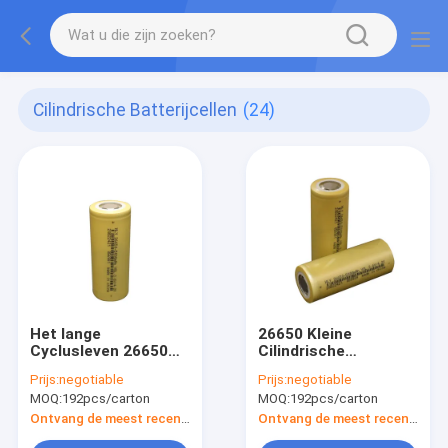
Cilindrische Batterijcellen
(24)
Het lange
26650 Kleine
Cyclusleven 26650
Cilindrische
Navulbare Lithium
Batterijcellen van
Prijs:
negotiable
Prijs:
negotiable
Cilindrische
5000mAh 3.6V
MOQ:
192pcs/carton
MOQ:
192pcs/carton
Batterijcellen 3.6V
Lichtgewicht voor
5000mAh
Elektrische
Ontvang de meest recente Prijs
Ontvang de meest recente Prijs
Motorfiets