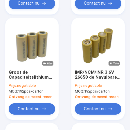
Contact nu
Contact nu
Groot de
IMR/NCM/INR 3.6V
Capaciteitslithium
26650 de Navulbare
26650 Batterij
Hoge Capaciteit van
Prijs:
negotiable
Prijs:
negotiable
5000mah 3.6V Hoog
Li Ion Battery
MOQ:
192pcs/carton
MOQ:
192pcs/carton
Rate For Power Tools
5000mAh
van HLY
Ontvang de meest recente Prijs
Ontvang de meest recente Prijs
Contact nu
Contact nu