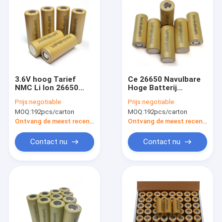
3.6V hoog Tarief
Ce 26650 Navulbare
NMC Li Ion 26650
Hoge Batterij
Batterij 5000mah
5000mah 3.6V 3C -
Prijs:
negotiable
Prijs:
negotiable
voor Huistoestellen
dichtheidslithium Ion
MOQ:
192pcs/carton
MOQ:
192pcs/carton
Battery
Ontvang de meest recente Prijs
Ontvang de meest recente Prijs
Contact nu
Contact nu
Huis
Producten
Ongeveer ons