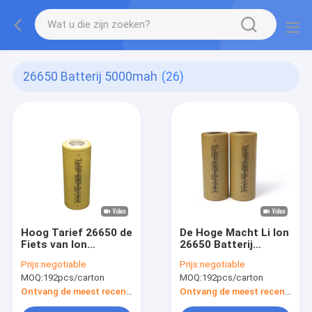
26650 Batterij 5000mah
(26)
Hoog Tarief 26650 de
De Hoge Macht Li Ion
Fiets van Ion
26650 Batterij
Rechargeable Cell
5000mah 3.6v van BIB
Prijs:
negotiable
Prijs:
negotiable
For E van het
voor New Energy-
MOQ:
192pcs/carton
MOQ:
192pcs/carton
Batterij5000mah
Voertuigen
Lithium
Ontvang de meest recente Prijs
Ontvang de meest recente Prijs