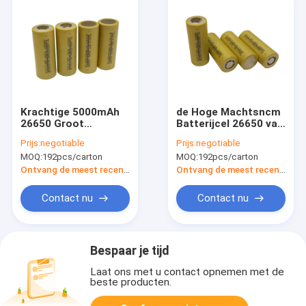
Krachtige 5000mAh
de Hoge Machtsncm
26650 Groot
Batterijcel 26650 van
Capaciteitslithium
5000mAh 3.6v het
Prijs:
negotiable
Prijs:
negotiable
Ion Battery 3,6 Volt
Lithiumbatterijen van
MOQ:
192pcs/carton
MOQ:
192pcs/carton
Diepe Cyclus
de Hoge
Energiedichtheid
Ontvang de meest recente Prijs
Ontvang de meest recente Prijs
Contact nu
Contact nu
Bespaar je tijd
Laat ons met u contact opnemen met de
beste producten.