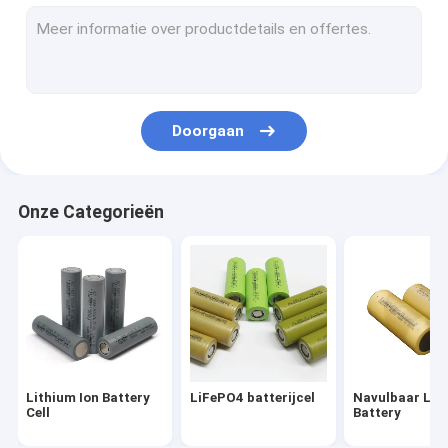
Cilindrische Batterijcellen
18650 lithium ionenbatterij
de Batterij van 2000mah 18650
Doorgaan
de Batterij van 2200mah 18650
de Batterij van 2500mah 18650
Onze Categorieën
de Batterij van 2600mah 18650
26650 4000mah-Batterij
26650 Batterij 5000mah
LMFP-Batterij
Lithium Ion Battery
LiFePO4 batterijcel
Navulbaar Li I
Het Pak van de batterijmacht
Cell
Battery