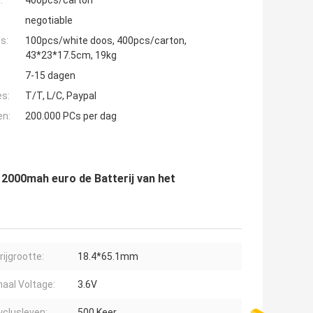
:
400pcs/carton
negotiable
s:
100pcs/white doos, 400pcs/carton,
43*23*17.5cm, 19kg
7-15 dagen
es:
T/T, L/C, Paypal
en:
200.000 PCs per dag
 2000mah euro de Batterij van het
rijgrootte:
18.4*65.1mm
aal Voltage:
3.6V
yclusleven:
500 Keer