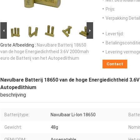
Min. bestelaantal
Prijs:
Verpakking Detail
Levertijd:
Betalingsconditi
Grote Afbeelding :
Navulbare Batterij 18650
van de hoge Energiedichtheid 3.6V 2000mah
Levering vermog
euro de Batterij van het Autopedlithium
Contact
Navulbare Batterij 18650 van de hoge Energiedichtheid 3.6V
Autopedlithium
beschrijving
Batterijtype:
Navulbaar Li-Ion 18650
Batte
Gewicht:
48g
Nomin
OEM/ODM:
Accepatable
Het c