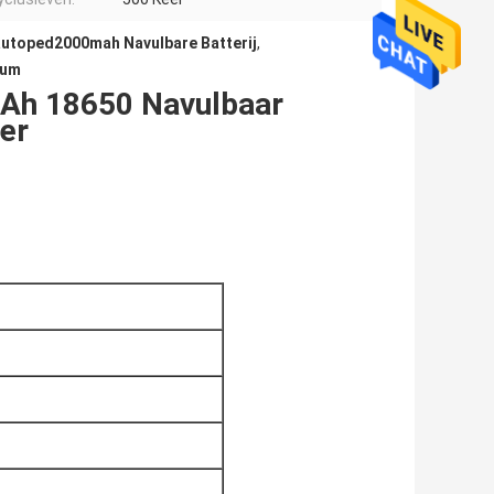
autoped2000mah Navulbare Batterij
,
ium
mAh 18650 Navulbaar
ter