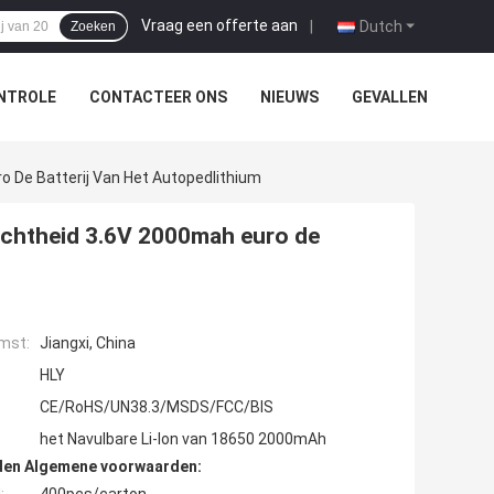
Vraag een offerte aan
|
Dutch
Zoeken
NTROLE
CONTACTEER ONS
NIEUWS
GEVALLEN
o De Batterij Van Het Autopedlithium
dichtheid 3.6V 2000mah euro de
mst:
Jiangxi, China
HLY
CE/RoHS/UN38.3/MSDS/FCC/BIS
het Navulbare Li-Ion van 18650 2000mAh
den Algemene voorwaarden: