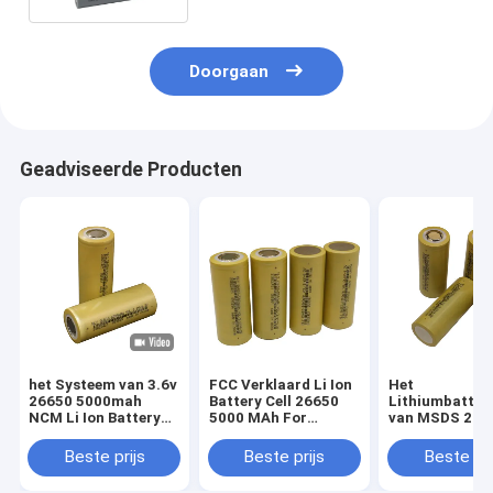
Doorgaan
Geadviseerde Producten
het Systeem van 3.6v
FCC Verklaard Li Ion
Het
26650 5000mah
Battery Cell 26650
Lithiumbatteri
NCM Li Ion Battery
5000 MAh For
van MSDS 266
For Solar Energy
Electric Scooters
5000mAh 3.6v 
Huistoestellen
Beste prijs
Beste prijs
Beste pri