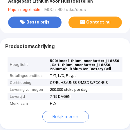
Aangepast Lithium voor Huistoestellen
Prijs：negotiable
MOQ：400 stks/doos
Beste prijs
Contact nu
Productomschrijving
500times lithium Ionenbatterij 18650
Hoog licht
,
,
Ce-Lithium Ionenbatterij 18650
2600mAh lithium Ion Battery Cell
Betalingscondities
T/T, L/C, Paypal
Certificering
CE/RoHS/UN38.3/MSDS/FCC/BIS
Levering vermogen
200.000 stuks per dag
Levertijd
7-15 DAGEN
Merknaam
HLY
Bekijk meer