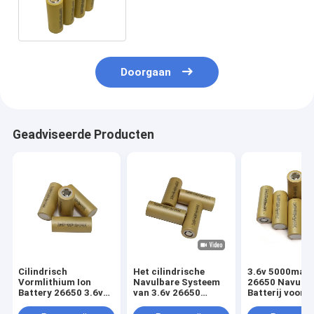
5000mAh van het Cyclusleven
Doorgaan
Geadviseerde Producten
Cilindrisch
Het cilindrische
3.6v 5000mah L
Vormlithium Ion
Navulbare Systeem
26650 Navulba
Battery 26650 3.6v
van 3.6v 26650
Batterij voor
4000mAh voor
5000mah Li Ion
Machtshulpmi
Zonne-energie
Battery For Solar