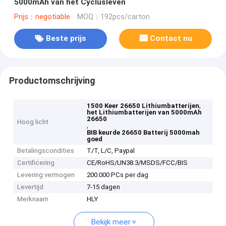
5000mAh van het Cyclusleven
Prijs：negotiable
MOQ：192pcs/carton
Beste prijs
Contact nu
Productomschrijving
,
1500 Keer 26650 Lithiumbatterijen
het Lithiumbatterijen van 5000mAh
26650
Hoog licht
,
BIB keurde 26650 Batterij 5000mah
goed
Betalingscondities
T/T, L/C, Paypal
Certificering
CE/RoHS/UN38.3/MSDS/FCC/BIS
Levering vermogen
200.000 PCs per dag
Levertijd
7-15 dagen
Merknaam
HLY
Bekijk meer