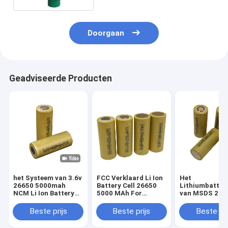
Doorgaan
Geadviseerde Producten
het Systeem van 3.6v
FCC Verklaard Li Ion
Het
26650 5000mah
Battery Cell 26650
Lithiumbatteri
NCM Li Ion Battery
5000 MAh For
van MSDS 266
For Solar Energy
Electric Scooters
5000mAh 3.6v 
Huistoestellen
Beste prijs
Beste prijs
Beste pri