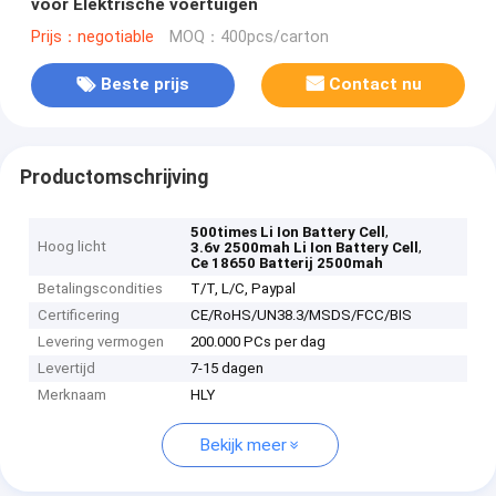
voor Elektrische voertuigen
Prijs：negotiable
MOQ：400pcs/carton
Beste prijs
Contact nu
Productomschrijving
,
500times Li Ion Battery Cell
Hoog licht
,
3.6v 2500mah Li Ion Battery Cell
Ce 18650 Batterij 2500mah
Betalingscondities
T/T, L/C, Paypal
Certificering
CE/RoHS/UN38.3/MSDS/FCC/BIS
Levering vermogen
200.000 PCs per dag
Levertijd
7-15 dagen
Merknaam
HLY
Bekijk meer