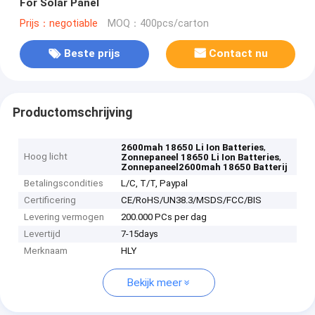
For Solar Panel
Prijs：negotiable
MOQ：400pcs/carton
Beste prijs
Contact nu
Productomschrijving
,
2600mah 18650 Li Ion Batteries
Hoog licht
,
Zonnepaneel 18650 Li Ion Batteries
Zonnepaneel2600mah 18650 Batterij
Betalingscondities
L/C, T/T, Paypal
Certificering
CE/RoHS/UN38.3/MSDS/FCC/BIS
Levering vermogen
200.000 PCs per dag
Levertijd
7-15days
Merknaam
HLY
Bekijk meer