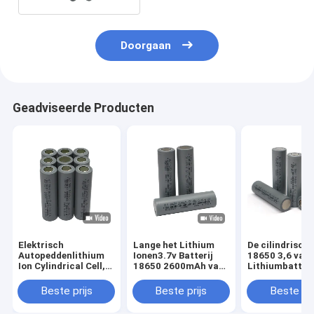
Doorgaan
Geadviseerde Producten
Elektrisch
Lange het Lithium
De cilindrisch
Autopeddenlithium
Ionen3.7v Batterij
18650 3,6 van 
Ion Cylindrical Cell,
18650 2600mAh van
Lithiumbatteri
de Batterij van 3.6v
het Cyclusleven HLY
V 2600mah
18650 2600mah
voor
Navulbare Hog
Beste prijs
Beste prijs
Beste pri
Scheerapparaat
Veiligheid