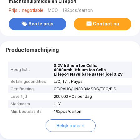
machtshulpmiddelen Lifepo4
Prijs：negotiable
MOQ：192pcs/carton
Beste prijs
Contact nu
Productomschrijving
,
3.2V lithium Ion Cells
Hoog licht
,
4000amh lithium Ion Cells
Lifepo4 Navulbare Batterijcel 3.2V
Betalingscondities
L/C, T/T, Paypal
Certificering
CE/RoHS/UN38.3/MSDS/FCC/BIS
Levertijd
200.000 PCs per dag
Merknaam
HLY
Min. bestelaantal
192pcs/carton
Bekijk meer