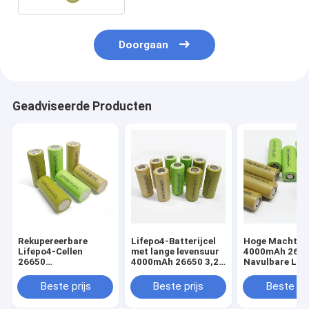
Doorgaan
Geadviseerde Producten
Rekupereerbare
Lifepo4-Batterijcel
Hoge Macht
Lifepo4-Cellen
met lange levensuur
4000mAh 266
26650
4000mAh 26650 3,2
Navulbare Lif
Maaimachines van
de Navulbare Batterij
Batterijcel 3.2
Ion Rechargeable
van V Lifepo4
Energieopslag
Beste prijs
Beste prijs
Beste pri
Battery For Lawn van
het 3,2 Voltslithium