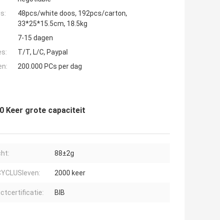
s:
48pcs/white doos, 192pcs/carton,
33*25*15.5cm, 18.5kg
7-15 dagen
es:
T/T, L/C, Paypal
en:
200.000 PCs per dag
0 Keer grote capaciteit
ht:
88±2g
CYCLUSleven:
2000 keer
ctcertificatie:
BIB