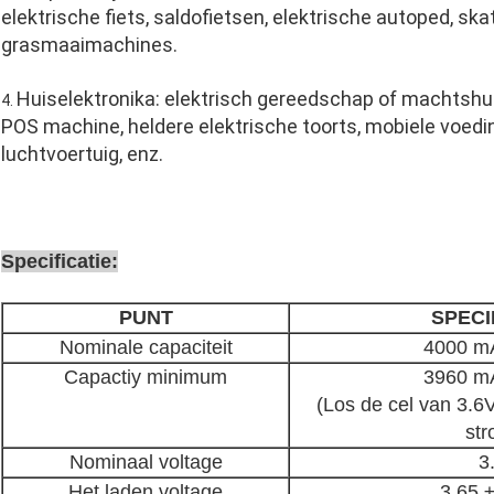
elektrische fiets, saldofietsen, elektrische autoped, sk
grasmaaimachines.
Huiselektronika: elektrisch gereedschap of machtshu
4.
POS machine, heldere elektrische toorts, mobiele voedi
luchtvoertuig, enz.
Specificatie:
PUNT
SPECI
Nominale capaciteit
4000 m
Capactiy minimum
3960 m
(Los de cel van 3.6
st
Nominaal voltage
3
Het laden voltage
3.65 