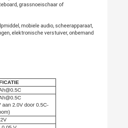
ateboard, grassnoeischaar of
lpmiddel, mobiele audio, scheerapparaat,
ngen, elektronische verstuiver, onbemand
FICATIE
Ah@0.5C
Ah@0.5C
V aan 2.0V door 0.5C-
room)
.2V
± 0,05 V