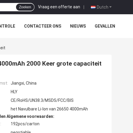
Vraag een offerte aan
|
Dutch
Zoeken
NTROLE
CONTACTEER ONS
NIEUWS
GEVALLEN
eit
 4000mAh 2000 Keer grote capaciteit
mst:
Jiangxi, China
HLY
CE/RoHS/UN38.3/MSDS/FCC/BIS
het Navulbare Li-Ion van 26650 4000mAh
den Algemene voorwaarden:
:
192pcs/carton
negotiable