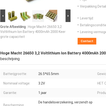
Verpakking Detail
Levertijd:
Betalingsconditi
Grote Afbeelding :
Hoge Macht 26650 3,2
Voltlithium Ion Battery 4000mAh 2000 Keer
Levering vermog
grote capaciteit
Contact
Hoge Macht 26650 3,2 Voltlithium Ion Battery 4000mAh 200
beschrijving
Batterijgrootte:
26.5*65.5mm
Gewic
Nominaal voltage:
3.2V
HET 
Garantie:
1 jaar
Produ
De handelsverzekering, verzendt op
Bescherming: