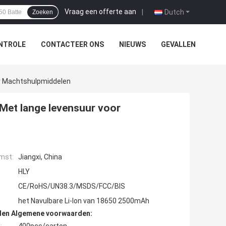
Vraag een offerte aan
|
Dutch
Zoeken
NTROLE
CONTACTEER ONS
NIEUWS
GEVALLEN
or Machtshulpmiddelen
 Met lange levensuur voor
mst:
Jiangxi, China
HLY
CE/RoHS/UN38.3/MSDS/FCC/BIS
het Navulbare Li-Ion van 18650 2500mAh
den Algemene voorwaarden: