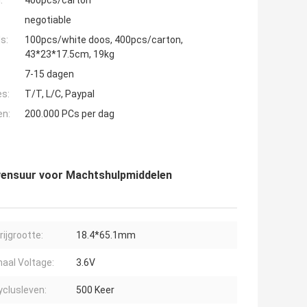
:
400pcs/carton
negotiable
s:
100pcs/white doos, 400pcs/carton,
43*23*17.5cm, 19kg
7-15 dagen
es:
T/T, L/C, Paypal
en:
200.000 PCs per dag
levensuur voor Machtshulpmiddelen
rijgrootte:
18.4*65.1mm
aal Voltage:
3.6V
yclusleven:
500 Keer