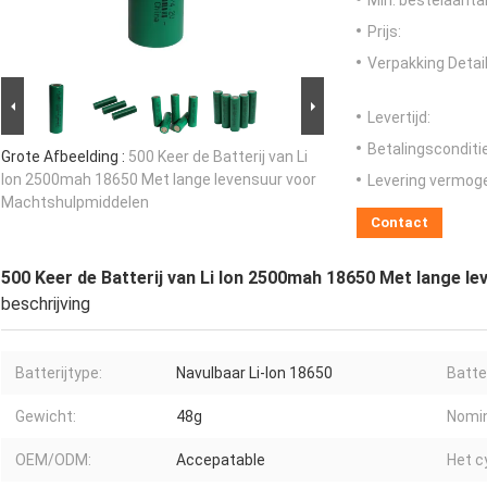
Min. bestelaantal
Prijs:
Verpakking Detail
Levertijd:
Betalingsconditi
Grote Afbeelding :
500 Keer de Batterij van Li
Ion 2500mah 18650 Met lange levensuur voor
Levering vermog
Machtshulpmiddelen
Contact
500 Keer de Batterij van Li Ion 2500mah 18650 Met lange 
beschrijving
Batterijtype:
Navulbaar Li-Ion 18650
Batte
Gewicht:
48g
Nomin
OEM/ODM:
Accepatable
Het c