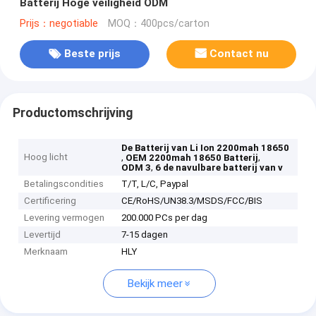
Batterij Hoge veiligheid ODM
Prijs：negotiable
MOQ：400pcs/carton
Beste prijs
Contact nu
Productomschrijving
De Batterij van Li Ion 2200mah 18650
Hoog licht
,
,
OEM 2200mah 18650 Batterij
,
ODM 3
6 de navulbare batterij van v
Betalingscondities
T/T, L/C, Paypal
Certificering
CE/RoHS/UN38.3/MSDS/FCC/BIS
Levering vermogen
200.000 PCs per dag
Levertijd
7-15 dagen
Merknaam
HLY
Bekijk meer