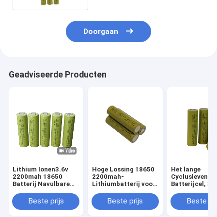
Doorgaan
Geadviseerde Producten
Lithium Ionen3.6v
Hoge Lossing 18650
Het lange
2200mah 18650
2200mah-
Cyclusleven 1
Batterij Navulbare
Lithiumbatterij voor
Batterijcel, 3,
Cilindrische Cel
Huistoestellen
Batterij van he
Volt2200mah
Beste prijs
Beste prijs
Beste pri
Lithium