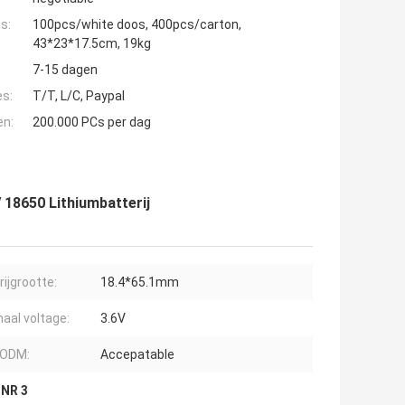
s:
100pcs/white doos, 400pcs/carton,
43*23*17.5cm, 19kg
7-15 dagen
es:
T/T, L/C, Paypal
en:
200.000 PCs per dag
 18650 Lithiumbatterij
rijgrootte:
18.4*65.1mm
aal voltage:
3.6V
ODM:
Accepatable
INR 3