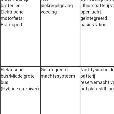
batterijen;
piekregelgeving
lithiumbatterij v
Elektrische
voeding
openlucht
motorfiets;
geïntegreerd
E-autoped
basisstation
Elektrische
Geïntegreerd
Niet-fysische d
bus/Middelgrote
machtssysteem
batterij
bus
reservemacht v
(Hybride en zuiver)
het plaatslithiu