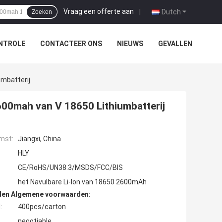
Vraag een offerte aan
|
Dutch
Zoeken
NTROLE
CONTACTEER ONS
NIEUWS
GEVALLEN
umbatterij
2600mah van V 18650 Lithiumbatterij
mst:
Jiangxi, China
HLY
CE/RoHS/UN38.3/MSDS/FCC/BIS
het Navulbare Li-Ion van 18650 2600mAh
den Algemene voorwaarden:
:
400pcs/carton
negotiable