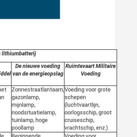
lithiumbatterij
De nieuwe voeding
Ruimtevaart Militaire
ddel
van de energieopslag
Voeding
het
Zonnestraatlantaarn,
Voeding voor grote
an
gazonlamp,
schepen
mijnlamp,
(luchtvaartlijn,
noodsituatielamp,
oorlogsschip, groot
tuinlamp, hoge
cruiseschip,
poollamp
vrachtschip, enz.)
de
Beginnende
Voeding voor