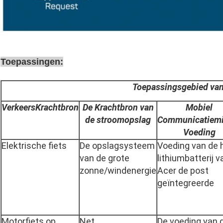
Toepassingen:
Toepassingsgebied van 
VerkeersKrachtbron
De Krachtbron van
Mobiel
de stroomopslag
Communicatiemi
Voeding
Elektrische fiets
De opslagsysteem
Voeding van de 
van de grote
lithiumbatterij v
zonne/windenergie
Acer de post
geïntegreerde
Motorfiets op
Net
De voeding van 