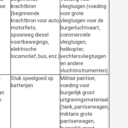
oor
krachtbron
vliegtuigen (voeding
(beginnende
voor grote
krachtbron voor auto,
vliegtuigen voor de
motorfiets,
burgerluchtvaart,
spoorweg diesel
commerciële
voortbewegings,
vliegtuigen,
elektrische
helikopter,
locomotief, bus, enz.)
vechtersvliegtuigen
en andere
vluchtinstrumenten)
e
Stuk speelgoed op
Militair pantser,
batterijen
voeding voor
an
burgerlijk groot
m
uitgravingsmateriaal
(tank, pantserwagen,
militaire grote
pantserwagen,