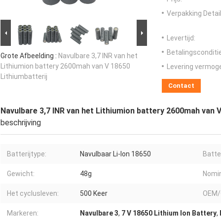
Verpakking Detail
Levertijd:
Betalingsconditi
Grote Afbeelding :
Navulbare 3,7 INR van het
Lithiumion battery 2600mah van V 18650
Levering vermog
Lithiumbatterij
Contact
Navulbare 3,7 INR van het Lithiumion battery 2600mah van V
beschrijving
Batterijtype:
Navulbaar Li-Ion 18650
Batte
Gewicht:
48g
Nomin
Het cyclusleven:
500 Keer
OEM/
Markeren:
Navulbare 3
,
7 V 18650 Lithium Ion Battery
,