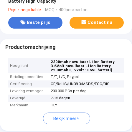
Battery High Capacity
Prijs：negotiable
MOQ：400pcs/carton
Beste prijs
Contact nu
Productomschrijving
,
2200mah navulbaar Li Ion Battery
Hoog licht
,
3.6Volt navulbaar Li Ion Battery
,
2200mah 3
6 volt 18650 batterij
Betalingscondities
T/T, L/C, Paypal
Certificering
CE/RoHS/UN38.3/MSDS/FCC/BIS
Levering vermogen
200.000 PCs per dag
Levertijd
7-15 dagen
Merknaam
HLY
Bekijk meer