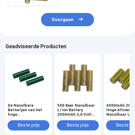
Doorgaan
Geadviseerde Producten
De Navulbare
500 Keer Navulbaar
4000mAh 2665
Batterijen van het
Li Ion Battery
Hoge Afvoerka
hoge
2000mAh 3,6 Volt
Navulbaar Li I
Capaciteitslithium
voor Vloerveger
Battery For EV
18650 2500mah voor
3.6v
Beste prijs
Beste prijs
Beste pri
Huistoestellen