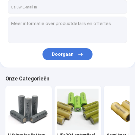
Doorgaan
Onze Categorieën
Lithium Ion Battery
LiFePO4 batterijcel
Navulbaar Li I