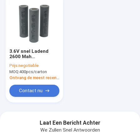
3.6V snel Ladend
2600 Mah
Rechargeable
Prijs:
negotiable
Battery 18650
MOQ:
400pcs/carton
Lifepo4-Cellen
Ontvang de meest recente Prijs
Contact nu
Laat Een Bericht Achter
We Zullen Snel Antwoorden