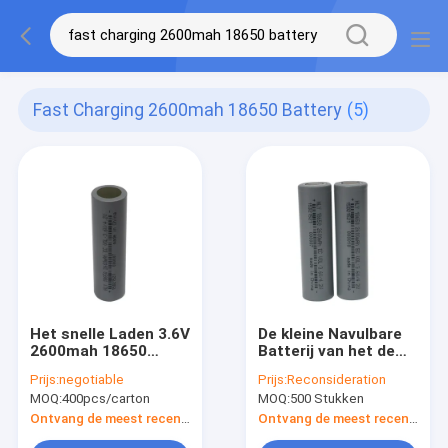
Fast Charging 2600mah 18650 Battery
(5)
Het snelle Laden 3.6V
De kleine Navulbare
2600mah 18650
Batterij van het de
Navulbare Batterij
Batterijlithium van
Prijs:
negotiable
Prijs:
Reconsideration
voor Elektrische
2600mah 18650 voor
MOQ:
400pcs/carton
MOQ:
500 Stukken
Producten
Toy Cars
Ontvang de meest recente Prijs
Ontvang de meest recente Prijs