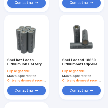
Contact nu
Contact nu
Snel het Laden
Snel Ladend 18650
Lithium Ion Battery
Lithiumbatterijcellen
Cell 3.6V 18650
0.5C Navulbare
Prijs:
negotiable
Prijs:
negotiable
2600mah Navulbare
Batterij 2600mah
MOQ:
400pcs/carton
MOQ:
400pcs/carton
Batterijenfcc
Ontvang de meest recente Prijs
Ontvang de meest recente Prijs
Contact nu
Contact nu